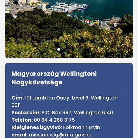
Sidebar
Magyarország Wellingtoni
Nagykövetsége
Cím:
101 Lambton Quay, Level 6, Wellington
6011
Postai cím:
P.O. Box 697, Wellington 6140
Telefon:
00 64 4 260 3175
Ideiglenes ügyvivő:
Folkmann Ervin
email:
mission.wlg@mfa.gov.hu