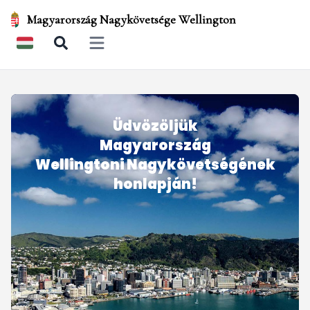
Magyarország Nagykövetsége Wellington
Open main menu
Üdvözöljük
Magyarország
Wellingtoni Nagykövetségének
honlapján!