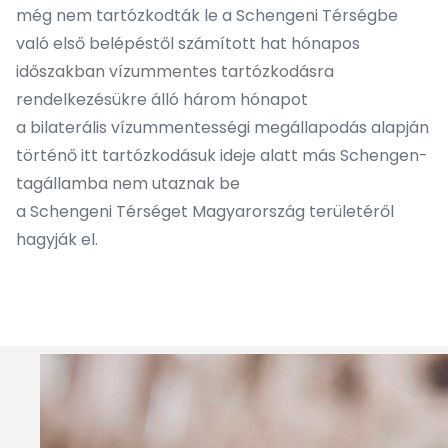
még nem tartózkodták le a Schengeni Térségbe
való első belépéstől számított hat hónapos
időszakban vízummentes tartózkodásra
rendelkezésükre álló három hónapot
a bilaterális vízummentességi megállapodás alapján
történő itt tartózkodásuk ideje alatt más Schengen-
tagállamba nem utaznak be
a Schengeni Térséget Magyarország területéről
hagyják el.