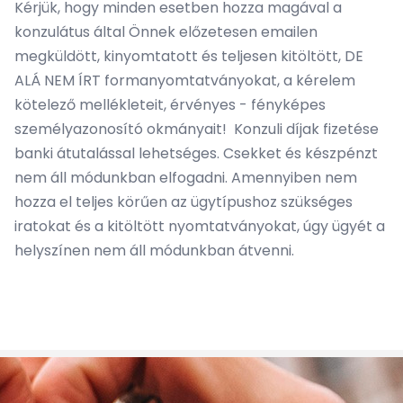
Kérjük, hogy minden esetben hozza magával a
konzulátus által Önnek előzetesen emailen
megküldött, kinyomtatott és teljesen kitöltött, DE
ALÁ NEM ÍRT formanyomtatványokat, a kérelem
kötelező mellékleteit, érvényes - fényképes
személyazonosító okmányait! Konzuli díjak fizetése
banki átutalással lehetséges. Csekket és készpénzt
nem áll módunkban elfogadni. Amennyiben nem
hozza el teljes körűen az ügytípushoz szükséges
iratokat és a kitöltött nyomtatványokat, úgy ügyét a
helyszínen nem áll módunkban átvenni.