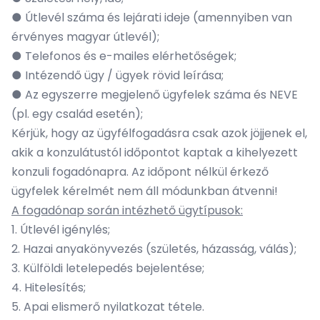
● Útlevél száma és lejárati ideje (amennyiben van
érvényes magyar útlevél);
● Telefonos és e-mailes elérhetőségek;
● Intézendő ügy / ügyek rövid leírása;
● Az egyszerre megjelenő ügyfelek száma és NEVE
(pl. egy család esetén);
Kérjük, hogy az ügyfélfogadásra csak azok jöjjenek el,
akik a konzulátustól időpontot kaptak a kihelyezett
konzuli fogadónapra. Az időpont nélkül érkező
ügyfelek kérelmét nem áll módunkban átvenni!
A fogadónap során intézhető ügytípusok:
1. Útlevél igénylés;
2. Hazai anyakönyvezés (születés, házasság, válás);
3. Külföldi letelepedés bejelentése;
4. Hitelesítés;
5. Apai elismerő nyilatkozat tétele.