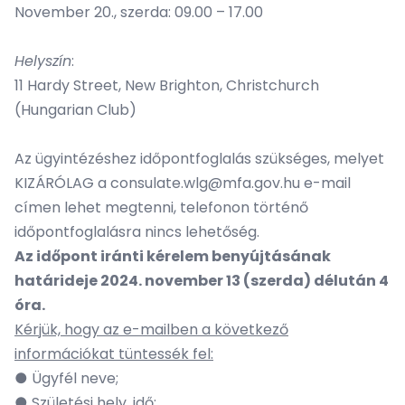
November 20., szerda: 09.00 – 17.00
Helyszín
:
11 Hardy Street, New Brighton, Christchurch
(Hungarian Club)
Az ügyintézéshez
időpontfoglalás
szükséges, melyet
KIZÁRÓLAG
a
consulate.wlg@mfa.gov.hu
e-mail
címen lehet megtenni, telefonon történő
időpontfoglalásra nincs lehetőség.
Az időpont iránti kérelem benyújtásának
határideje 2024. november 13 (szerda) délután 4
óra.
Kérjük, hogy az e-mailben a következő
információkat tüntessék fel:
● Ügyfél neve;
● Születési hely, idő;