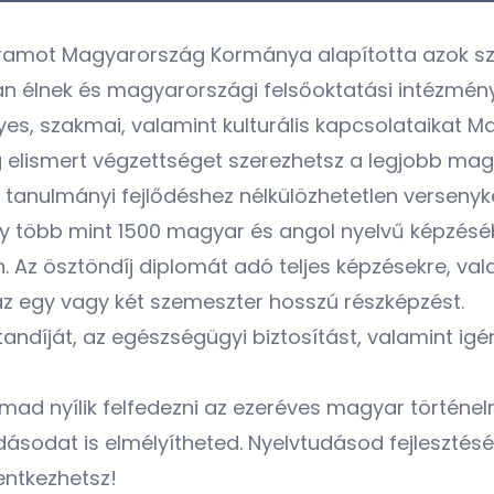
ramot Magyarország Kormánya alapította azok szá
an élnek és magyarországi felsőoktatási intézmén
es, szakmai, valamint kulturális kapcsolataikat M
 elismert végzettséget szerezhetsz a legjobb mag
tanulmányi fejlődéshez nélkülözhetetlen versenyké
ny több mint 1500 magyar és angol nyelvű képzés
n. Az ösztöndíj diplomát adó teljes képzésekre, v
az egy vagy két szemeszter hosszú részképzést.
tandíját, az egészségügyi biztosítást, valamint igé
d nyílik felfedezni az ezeréves magyar történelm
sodat is elmélyítheted. Nyelvtudásod fejlesztésé
entkezhetsz!