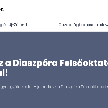
on
 és Új-Zéland
Gazdasági kapcsolatok
z a Diaszpóra Felsőoktat
l!
gyar gyökereidet – jelentkezz a Diaszpóra Felsőoktatási