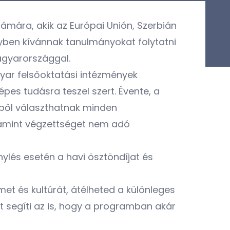
mára, akik az Európai Unión, Szerbián
yben kívánnak tanulmányokat folytatni
agyarországgal.
yar felsőoktatási intézmények
pes tudásra teszel szert. Évente, a
éből választhatnak minden
alamint végzettséget nem adó
nylés esetén a havi ösztöndíjat és
et és kultúrát, átélheted a különleges
t segíti az is, hogy a programban akár