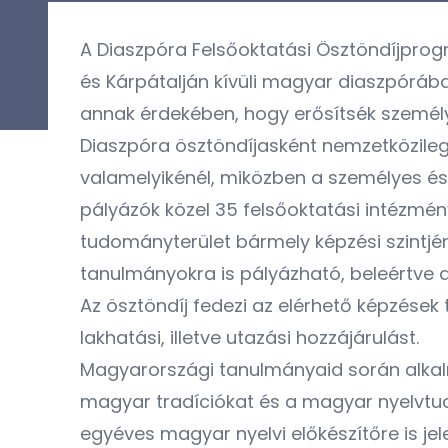
A Diaszpóra Felsőoktatási Ösztöndíjprog
és Kárpátalján kívüli magyar diaszpóráb
annak érdekében, hogy erősítsék személy
Diaszpóra ösztöndíjasként nemzetközileg
valamelyikénél, miközben a személyes és 
pályázók közel 35 felsőoktatási intézmé
tudományterület bármely képzési szintjé
tanulmányokra is pályázható, beleértve 
Az ösztöndíj fedezi az elérhető képzések 
lakhatási, illetve utazási hozzájárulást.
Magyarországi tanulmányaid során alkalma
magyar tradíciókat és a magyar nyelvtudá
egyéves magyar nyelvi előkészítőre is jel