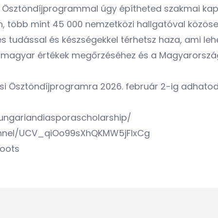
si Ösztöndíjprogrammal úgy építheted szakmai ka
több mint 45 000 nemzetközi hallgatóval közösen
s tudással és készségekkel térhetsz haza, ami le
 magyar értékek megőrzéséhez és a Magyarország
i Ösztöndíjprogramra 2026. február 2-ig adhatod 
ngariandiasporascholarship/
annel/UCV_qiOo99sXhQKMW5jFlxCg
Roots