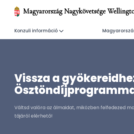
Magyarország Nagykövetsége Wellingt
Konzuli információ
Magyarország
Vissza a gyökereidhe
Ösztöndíjprogramma
Váltsd valóra az álmaidat, miközben felfedezed ma
tájáról elérhető!